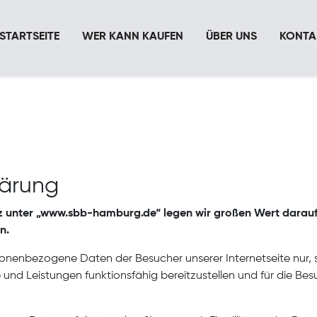
STARTSEITE
WER KANN KAUFEN
ÜBER UNS
KONTA
lärung
nz unter „www.sbb-hamburg.de“ legen wir großen Wert darauf,
n.
enbezogene Daten der Besucher unserer Internetseite nur, sow
e und Leistungen funktionsfähig bereitzustellen und für die B