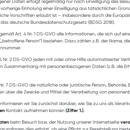
ener Daten erfolgt regelmäßig nur nach Einwilligung des Besu
vorherige Einholung einer Einwilligung aus tatsächlichen Gründ
che Vorschriften erlaubt ist – insbesondere durch die Europ
das deutsche Bundesdatenschutzgesetz (BDSG 2018).
äß Art. 4 Nr. 1 DS-GVO alle Informationen, die sich auf eine 
n („betroffene Person”) beziehen. Dazu zählen z.B. der Name, d
fonnummer.
4 Nr. 2 DS-GVO jeden mit oder ohne Hilfe automatisierter Ve
 im Zusammenhang mit personenbezogenen Daten (z.B. die Er
 Nr. 7 DS-GVO die natürliche oder juristische Person, Behörde, E
en über die Zwecke und Mittel der Verarbeitung von persone
nformieren wir Sie zunächst darüber, wie Sie zu uns als Verant
ten
Kontakt aufnehmen können
(Ziffer 1.)
.
aten
beim Besuch bzw. der Nutzung unserer Internetseite
vera
undlagen dies erfolgt, ob eine Pflicht zur Bereitstellung bes