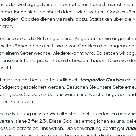
rten oder weitergegebenen Informationen handelt es sich ni
formationen nicht persönlich identifiziert werden. Cookies k
hädigen. Cookies dienen vielmehr dazu, Statistiken über die N
mieren.
nerseits dazu, die Nutzung unseres Angebots für Sie angenehme
etseite können ohne den Einsatz von Cookies nicht angeboten we
ach einem Seitenwechsel wiedererkannt wird. So setzen wir sog
en unserer Internetpräsenz bereits besucht haben. Diese werde
öscht.
timierung der Benutzerfreundlichkeit
temporäre Cookies
ein, 
Endgerät gespeichert werden. Besuchen Sie unsere Seite erne
nnt, dass Sie bereits bei uns waren und welche Eingaben und 
eben zu müssen.
um die Nutzung unserer Website statistisch zu erfassen und z
rten (siehe Ziffer 2.3). Diese Cookies ermöglichen es uns, be
ass Sie bereits bei uns waren. Die Verwendung derartiger
Anal
etseite und ihre Inhalte zu verbessern. Durch die Analysen erfah