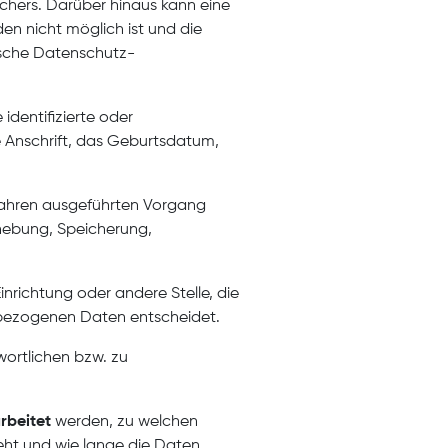
chers. Darüber hinaus kann eine
en nicht möglich ist und die
äische Datenschutz-
identifizierte oder
ie Anschrift, das Geburtsdatum,
rfahren ausgeführten Vorgang
hebung, Speicherung,
inrichtung oder andere Stelle, die
nbezogenen Daten entscheidet.
wortlichen bzw. zu
rbeitet
werden, zu welchen
teht und wie lange die Daten