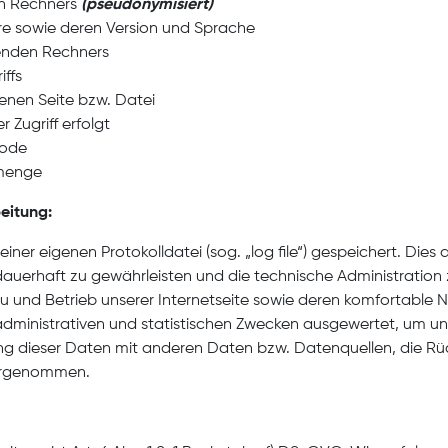
en Rechners
(pseudonymisiert)
e sowie deren Version und Sprache
enden Rechners
ffs
nen Seite bzw. Datei
r Zugriff erfolgt
code
nmenge
eitung:
ner eigenen Protokolldatei (sog. „log file“) gespeichert. Dies
 dauerhaft zu gewährleisten und die technische Administration
 und Betrieb unserer Internetseite sowie deren komfortable 
administrativen und statistischen Zwecken ausgewertet, um u
g dieser Daten mit anderen Daten bzw. Datenquellen, die Rüc
vorgenommen.