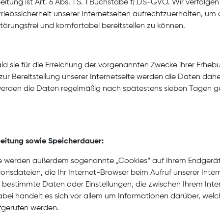
itung ist Art. 6 Abs. 1 S. 1 Buchstabe f) DS-GVO. Wir verfolge
triebssicherheit unserer Internetseiten aufrechtzuerhalten, um 
törungsfrei und komfortabel bereitstellen zu können.
d sie für die Erreichung der vorgenannten Zwecke ihrer Erhebun
zur Bereitstellung unserer Internetseite werden die Daten dahe
 werden die Daten regelmäßig nach spätestens sieben Tagen g
eitung sowie Speicherdauer:
te werden außerdem sogenannte „Cookies“ auf Ihrem Endgerät
onsdateien, die Ihr Internet-Browser beim Aufruf unserer Inte
n bestimmte Daten oder Einstellungen, die zwischen Ihrem In
ei handelt es sich vor allem um Informationen darüber, welc
fgerufen werden.